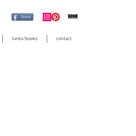
BOOK
Share
livres/books
contact