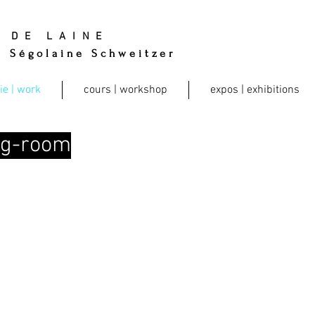
k
DE LAINE
Ségolaine Schweitzer
ie | work
cours | workshop
expos | exhibitions
ing-room