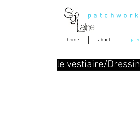
patchwor
home
about
galer
le vestiaire/Dress